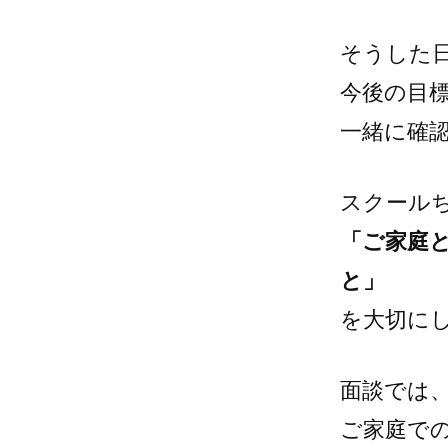
そうした
今後の目
一緒に確
スクール
「ご家庭
と」
を大切に
面談では
ご家庭で