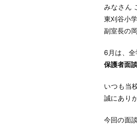
みなさん 
東刈谷小
副室長の
6月は、
保護者面
いつも当
誠にあり
今回の面