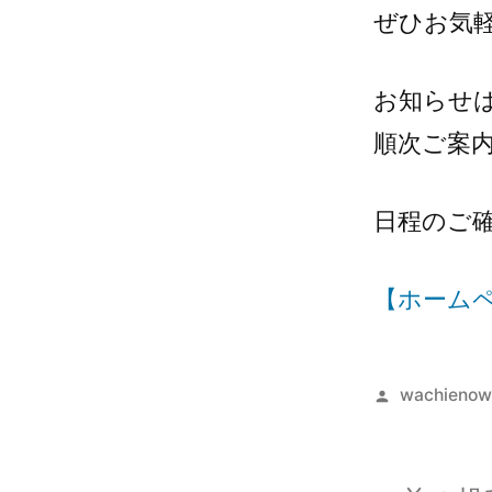
ぜひお気
お知らせ
順次ご案
日程のご
【ホーム
wachienow