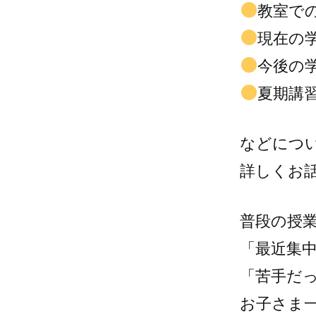
教室で
現在の
今後の
夏期講
などにつ
詳しくお
普段の授
「最近集
「苦手だ
お子さま