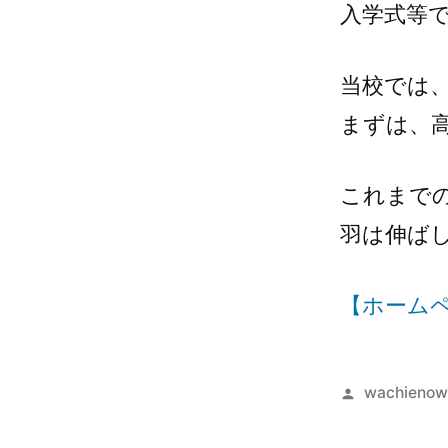
入学式等
当校では
まずは、
これまで
羽は伸ば
【ホーム
wachienow