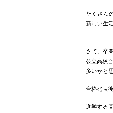
たくさん
新しい生
さて、卒
公立高校
多いかと
合格発表
進学する