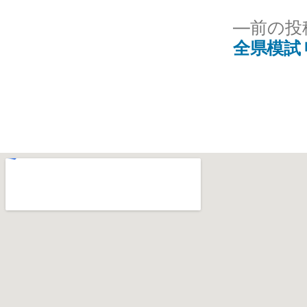
前の投
全県模試