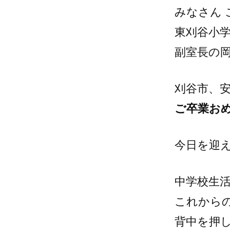
みなさん 
東刈谷小
副室長の
刈谷市、
ご卒業お
今日を迎
中学校生
これから
背中を押