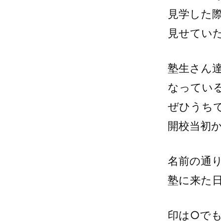
見学した
見せてい
塾生さん
なってい
ぜひうち
開校当初
名前の通
塾に来た
印は○で