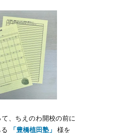
って、ちえのわ開校の前に
ある
「豊橋植田塾」
様を