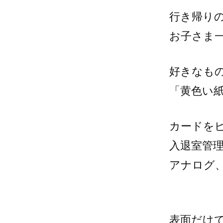
行き帰り
お子さま
好きなも
「黄色い
カードを
入退室管
アナログ
表面だけ