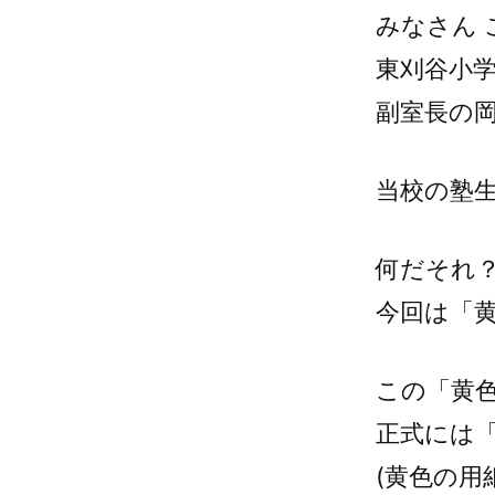
みなさん 
東刈谷小
副室長の
当校の塾
何だそれ
今回は「
この「黄
正式には
(黄色の用